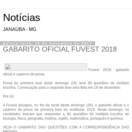
Notícias
JANAÚBA - MG
quinta-feira, 30 de novembro de 2017
GABARITO OFICIAL FUVEST 2018
Fuvest 2018: gabarito
oficial e caderno de prova
Prova da primeira fase deste domingo (26) teve 90 questões de múltipla
escolha. Convocação para a segunda fase será feita em 18 de dezembro.
Por G1
A Fuvest divulgou, no fim da tarde deste domingo (26), o gabarito oficial e o
caderno de prova da primeira fase do vestibular 2018. Neste domingo, os
candidatos tiveram que responder a 90 questões de múltipla escolha de
biologia, física, geografia, história, inglês, matemática, português e química.
VEJA O GABARITO DAS QUESTÕES COM A CORRESPONDÊNCIA DAS
PROVAS: