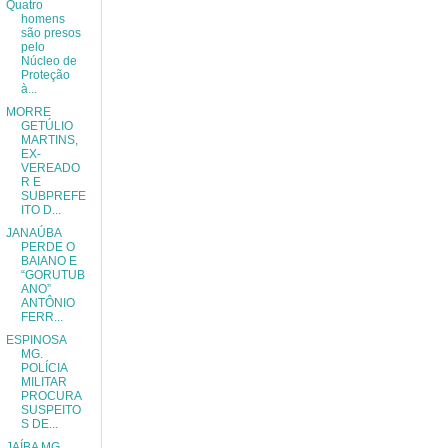
Quatro
homens
são presos
pelo
Núcleo de
Proteção
à...
MORRE
GETÚLIO
MARTINS,
EX-
VEREADO
R E
SUBPREFE
ITO D...
JANAÚBA
PERDE O
BAIANO E
“GORUTUB
ANO”
ANTÔNIO
FERR...
ESPINOSA
MG.
POLÍCIA
MILITAR
PROCURA
SUSPEITO
S DE...
JAÍBA MG.