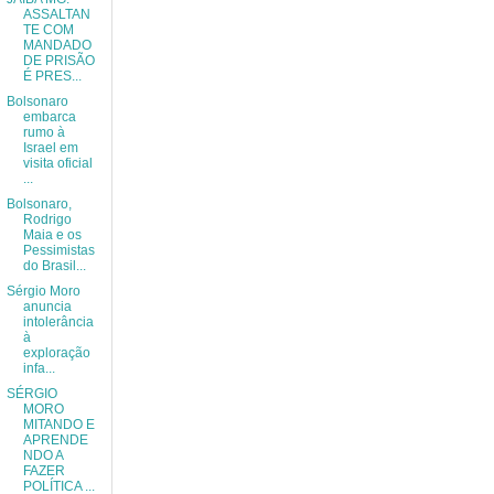
ASSALTAN
TE COM
MANDADO
DE PRISÃO
É PRES...
Bolsonaro
embarca
rumo à
Israel em
visita oficial
...
Bolsonaro,
Rodrigo
Maia e os
Pessimistas
do Brasil...
Sérgio Moro
anuncia
intolerância
à
exploração
infa...
SÉRGIO
MORO
MITANDO E
APRENDE
NDO A
FAZER
POLÍTICA ...