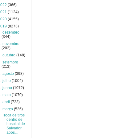
2022
(366)
2021
(1124)
2020
(4155)
2019
(8273)
►
dezembro
(344)
►
novembro
(202)
►
outubro
(148)
►
setembro
(213)
►
agosto
(398)
►
julho
(1004)
►
junho
(1072)
►
maio
(1070)
►
abril
(723)
▼
março
(536)
Troca de tiros
dentro de
hospital de
Salvador
após...