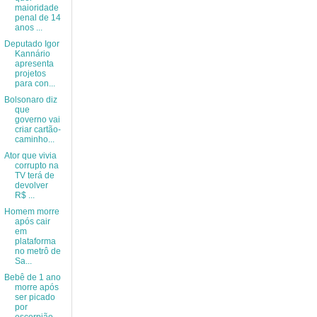
maioridade
penal de 14
anos ...
Deputado Igor
Kannário
apresenta
projetos
para con...
Bolsonaro diz
que
governo vai
criar cartão-
caminho...
Ator que vivia
corrupto na
TV terá de
devolver
R$ ...
Homem morre
após cair
em
plataforma
no metrô de
Sa...
Bebê de 1 ano
morre após
ser picado
por