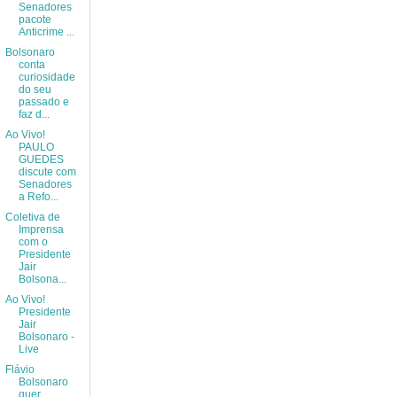
Senadores
pacote
Anticrime ...
Bolsonaro
conta
curiosidade
do seu
passado e
faz d...
Ao Vivo!
PAULO
GUEDES
discute com
Senadores
a Refo...
Coletiva de
Imprensa
com o
Presidente
Jair
Bolsona...
Ao Vivo!
Presidente
Jair
Bolsonaro -
Live
Flávio
Bolsonaro
quer