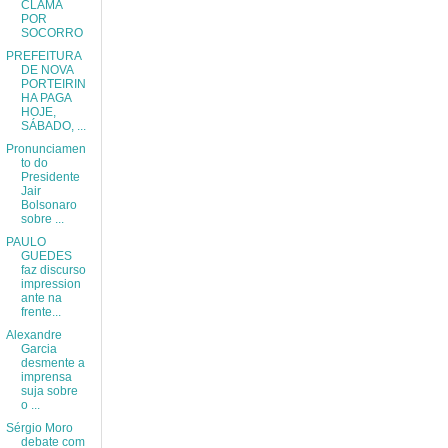
CLAMA
POR
SOCORRO
PREFEITURA
DE NOVA
PORTEIRIN
HA PAGA
HOJE,
SÁBADO, ...
Pronunciamen
to do
Presidente
Jair
Bolsonaro
sobre ...
PAULO
GUEDES
faz discurso
impression
ante na
frente...
Alexandre
Garcia
desmente a
imprensa
suja sobre
o ...
Sérgio Moro
debate com