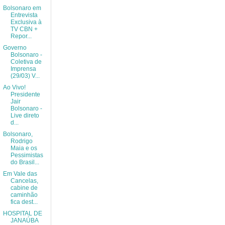
Bolsonaro em
Entrevista
Exclusiva à
TV CBN +
Repor...
Governo
Bolsonaro -
Coletiva de
Imprensa
(29/03) V...
Ao Vivo!
Presidente
Jair
Bolsonaro -
Live direto
d...
Bolsonaro,
Rodrigo
Maia e os
Pessimistas
do Brasil...
Em Vale das
Cancelas,
cabine de
caminhão
fica dest...
HOSPITAL DE
JANAÚBA