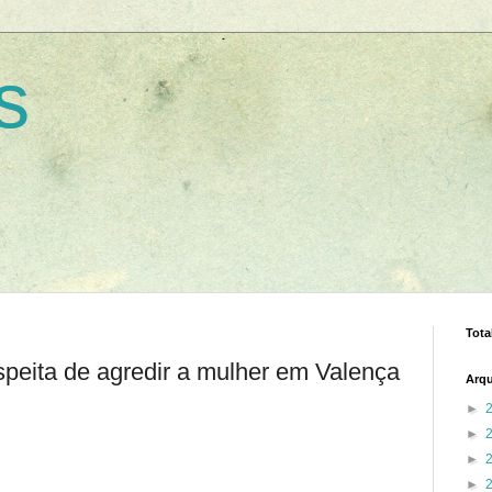
s
Tota
peita de agredir a mulher em Valença
Arqu
►
►
►
►