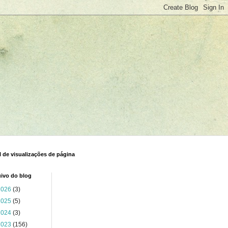
l de visualizações de página
ivo do blog
2026
(3)
2025
(5)
2024
(3)
2023
(156)