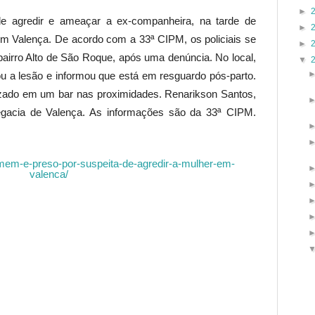
►
e agredir e ameaçar a ex-companheira, na tarde de
►
 em Valença. De acordo com a 33ª CIPM, os policiais se
►
bairro Alto de São Roque, após uma denúncia. No local,
▼
ou a lesão e informou que está em resguardo pós-parto.
lizado em um bar nas proximidades. Renarikson Santos,
egacia de Valença. As informações são da 33ª CIPM.
mem-e-preso-por-suspeita-de-agredir-a-mulher-em-
valenca/