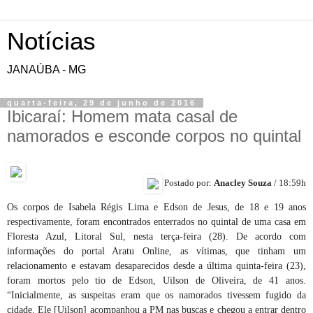
Notícias
JANAÚBA - MG
quarta-feira, 29 de junho de 2016
Ibicaraí: Homem mata casal de
namorados e esconde corpos no quintal
Postado por:
Anacley Souza
/ 18:59h
Os corpos de Isabela Régis Lima e Edson de Jesus, de 18 e 19 anos
respectivamente, foram encontrados enterrados no quintal de uma casa em
Floresta Azul, Litoral Sul, nesta terça-feira (28). De acordo com
informações do portal Aratu Online, as vítimas, que tinham um
relacionamento e estavam desaparecidos desde a última quinta-feira (23),
foram mortos pelo tio de Edson, Uilson de Oliveira, de 41 anos.
“Inicialmente, as suspeitas eram que os namorados tivessem fugido da
cidade. Ele [Uilson] acompanhou a PM nas buscas e chegou a entrar dentro