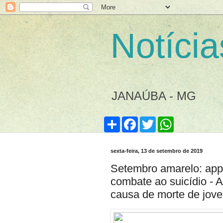
Notícia
JANAÚBA - MG
S
F
T
W
h
a
w
h
a
c
i
a
r
e
t
t
sexta-feira, 13 de setembro de 2019
e
b
t
s
o
e
A
Setembro amarelo: app 
o
r
p
k
p
combate ao suicídio - 
causa de morte de jove