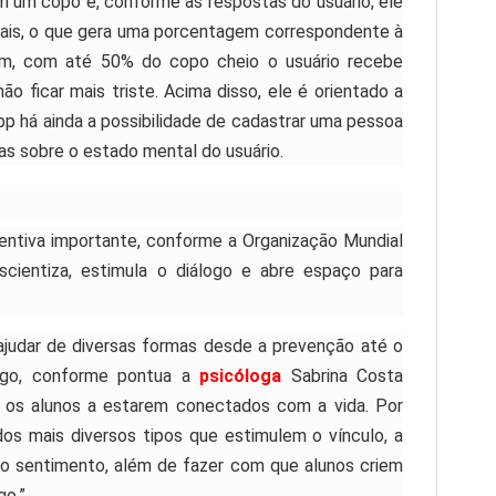
m um copo e, conforme as respostas do usuário, ele
uais, o que gera uma porcentagem correspondente à
sim, com até 50% do copo cheio o usuário recebe
o ficar mais triste. Acima disso, ele é orientado a
app há ainda a possibilidade de cadastrar uma pessoa
as sobre o estado mental do usuário.
ntiva importante, conforme a Organização Mundial
scientiza, estimula o diálogo e abre espaço para
ajudar de diversas formas desde a prevenção até o
go, conforme pontua a
psicóloga
Sabrina Costa
ar os alunos a estarem conectados com a vida. Por
os mais diversos tipos que estimulem o vínculo, a
do sentimento, além de fazer com que alunos criem
go.”