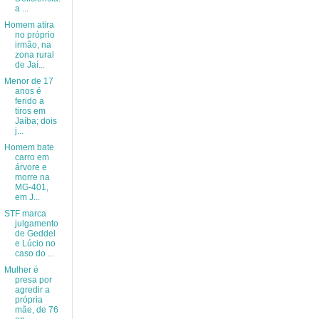
a ...
Homem atira
no próprio
irmão, na
zona rural
de Jaí...
Menor de 17
anos é
ferido a
tiros em
Jaíba; dois
j...
Homem bate
carro em
árvore e
morre na
MG-401,
em J...
STF marca
julgamento
de Geddel
e Lúcio no
caso do ...
Mulher é
presa por
agredir a
própria
mãe, de 76