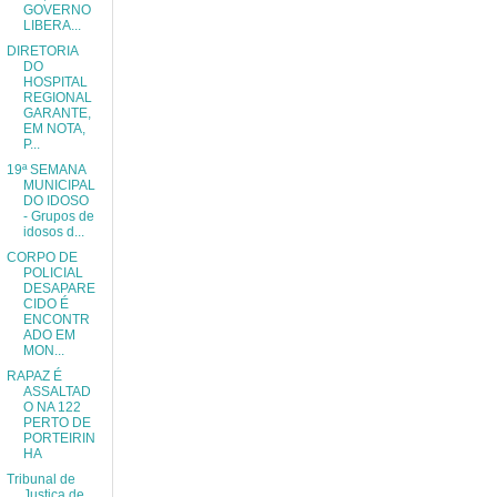
GOVERNO
LIBERA...
DIRETORIA
DO
HOSPITAL
REGIONAL
GARANTE,
EM NOTA,
P...
19ª SEMANA
MUNICIPAL
DO IDOSO
- Grupos de
idosos d...
CORPO DE
POLICIAL
DESAPARE
CIDO É
ENCONTR
ADO EM
MON...
RAPAZ É
ASSALTAD
O NA 122
PERTO DE
PORTEIRIN
HA
Tribunal de
Justiça de