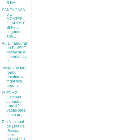
S NA...
SANTA CASA
DE
MONTES
CLAROS É
BI Pelo
segundo
ano...
Aula inaugural
do ProfEPT
destacou a
importância
d...
JANAÚBA MG.
roubo
próximo ao
frigorífico,
dois in...
O IFNMG-
Campus
Janaúba
abre 40
vagas para
curso pr...
Dia Nacional
de Luta da
Pessoa
com
Deficiência: