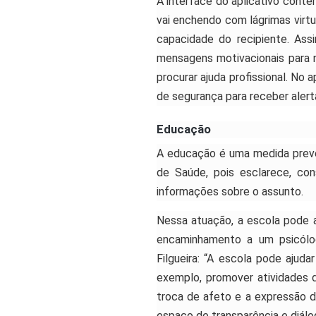
A interface do aplicativo conté
vai enchendo com lágrimas virt
capacidade do recipiente. As
mensagens motivacionais para nã
procurar ajuda profissional. No 
de segurança para receber alert
Educação
A educação é uma medida preve
de Saúde, pois esclarece, con
informações sobre o assunto.
Nessa atuação, a escola pode 
encaminhamento a um psicólo
Filgueira: “A escola pode ajud
exemplo, promover atividades d
troca de afeto e a expressão 
espaço de transparência e diálo