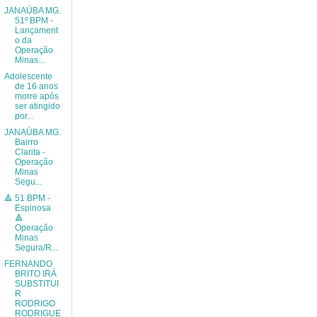
JANAÚBA MG.
51º BPM -
Lançament
o da
Operação
Minas...
Adolescente
de 16 anos
morre após
ser atingido
por...
JANAÚBA MG.
Bairro
Clarita -
Operação
Minas
Segu...
🔺 51 BPM -
Espinosa
🔺
Operação
Minas
Segura/R...
FERNANDO
BRITO IRÁ
SUBSTITUI
R
RODRIGO
RODRIGUE