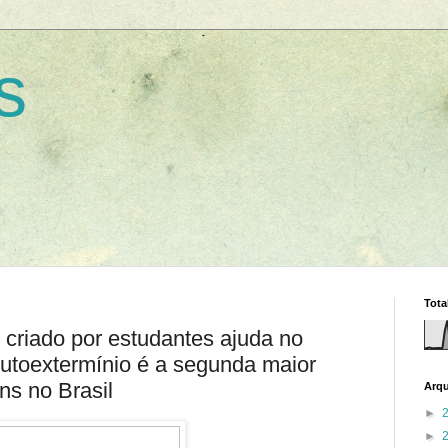
s
Tota
criado por estudantes ajuda no
Autoextermínio é a segunda maior
ns no Brasil
Arqu
►
►