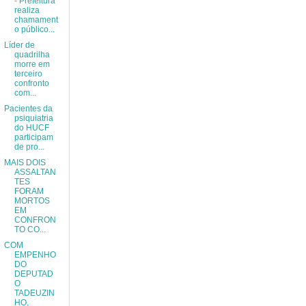
- Prefeitura
realiza
chamament
o público...
Líder de
quadrilha
morre em
terceiro
confronto
com...
Pacientes da
psiquiatria
do HUCF
participam
de pro...
MAIS DOIS
ASSALTAN
TES
FORAM
MORTOS
EM
CONFRON
TO CO...
COM
EMPENHO
DO
DEPUTAD
O
TADEUZIN
HO,