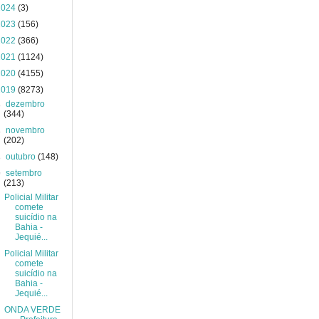
2024
(3)
2023
(156)
2022
(366)
2021
(1124)
2020
(4155)
2019
(8273)
►
dezembro
(344)
►
novembro
(202)
►
outubro
(148)
▼
setembro
(213)
Policial Militar
comete
suicídio na
Bahia -
Jequié...
Policial Militar
comete
suicídio na
Bahia -
Jequié...
ONDA VERDE